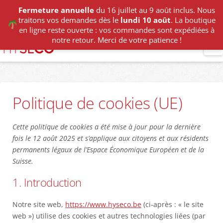
Fermeture annuelle
du 16 juillet au 9 août inclus. Nous
traitons vos demandes dès le
lundi 10 août
.
La boutique
en ligne reste ouverte : vos commandes sont expédiées à
notre retour.
Merci de votre patience !
N
Politique de cookies (UE)
Cette politique de cookies a été mise à jour pour la dernière
fois le 12 août 2025 et s’applique aux citoyens et aux résidents
permanents légaux de l’Espace Économique Européen et de la
Suisse.
1. Introduction
Notre site web,
https://www.hyseco.be
(ci-après : « le site
web ») utilise des cookies et autres technologies liées (par