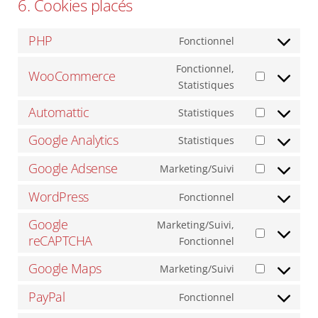
6. Cookies placés
PHP
Fonctionnel
Consent
to
Fonctionnel,
WooCommerce
service
Consent
Statistiques
php
to
Automattic
Statistiques
service
Consent
woocommerce
to
Google Analytics
Statistiques
Consent
service
to
Google Adsense
automattic
Marketing/Suivi
Consent
service
to
WordPress
google-
Fonctionnel
Consent
service
analytics
to
Google
google-
Marketing/Suivi,
service
reCAPTCHA
Consent
adsense
Fonctionnel
wordpress
to
Google Maps
Marketing/Suivi
service
Consent
google-
to
PayPal
Fonctionnel
Consent
recaptcha
service