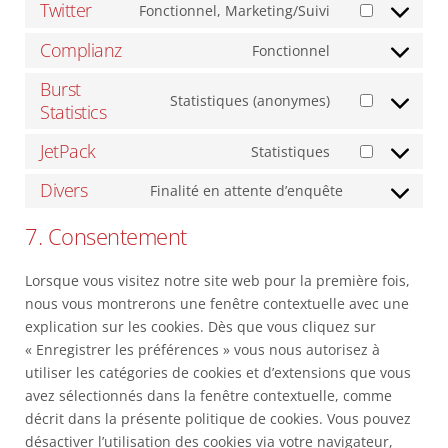
to
Twitter
google-
Fonctionnel, Marketing/Suivi
Consent
service
maps
to
Complianz
paypal
Fonctionnel
Consent
service
to
Burst
twitter
Statistiques (anonymes)
service
Statistics
Consent
complianz
to
JetPack
Statistiques
service
Consent
burst-
to
Divers
Finalité en attente d’enquête
Consent
statistics
service
to
jetpack
7. Consentement
service
divers
Lorsque vous visitez notre site web pour la première fois,
nous vous montrerons une fenêtre contextuelle avec une
explication sur les cookies. Dès que vous cliquez sur
« Enregistrer les préférences » vous nous autorisez à
utiliser les catégories de cookies et d’extensions que vous
avez sélectionnés dans la fenêtre contextuelle, comme
décrit dans la présente politique de cookies. Vous pouvez
désactiver l’utilisation des cookies via votre navigateur,